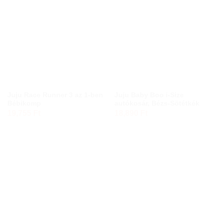
Juju Race Runner 3 az 1-ben
Juju Baby Boo i-Size
Bébikomp
autókosár, Bézs-Sötétkék
19,755
Ft
18,890
Ft