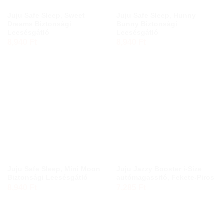
Juju Safe Sleep, Sweet
Juju Safe Sleep, Hunny
Dreams Biztonsági
Bunny Biztonsági
Leesésgátló
Leesésgátló
8,940
Ft
8,940
Ft
Juju Safe Sleep, Mini Moon
Juju Jazzy Booster i-Size
Biztonsági Leesésgátló
autómagassitó, Fekete-Piros
8,940
Ft
7,285
Ft