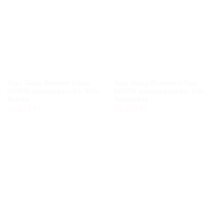
Juju Jazzy Booster i-Size
Juju Jazzy Booster i-Size
ISOFIX autómagassitó, Kék-
ISOFIX autómagassitó, Kék-
Szürke
Tengerkék
10,025
Ft
10,025
Ft