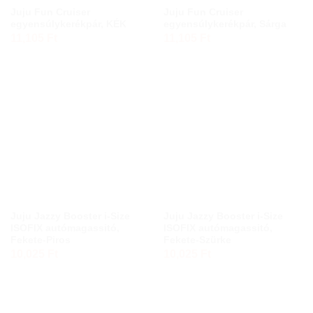
Juju Fun Cruiser
Juju Fun Cruiser
egyensúlykerékpár, KÉK
egyensúlykerékpár, Sárga
11,105
Ft
11,105
Ft
Juju Jazzy Booster i-Size
Juju Jazzy Booster i-Size
ISOFIX autómagassitó,
ISOFIX autómagassitó,
Fekete-Piros
Fekete-Szürke
10,025
Ft
10,025
Ft