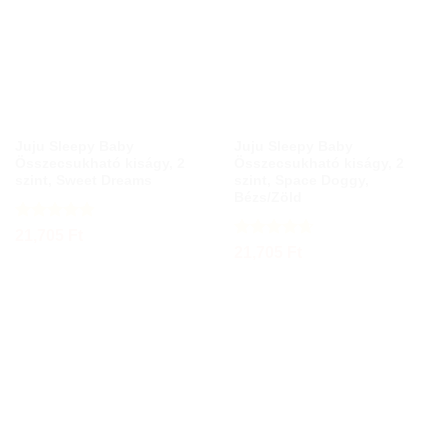
Juju Sleepy Baby
Juju Sleepy Baby
Összecsukható kiságy, 2
Összecsukható kiságy, 2
szint, Sweet Dreams
szint, Space Doggy,
Bézs/Zöld
Értékelés:
21,705
Ft
4.83
/ 5
Értékelés:
21,705
Ft
4.67
/ 5