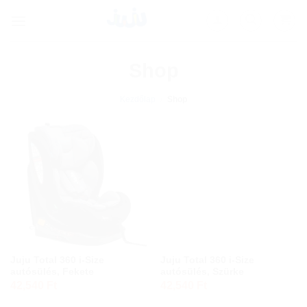
Skip
to
content
Shop
Kezdőlap
/
Shop
Juju Total 360 i-Size
Juju Total 360 i-Size
autósülés, Fekete
autósülés, Szürke
42,540
Ft
42,540
Ft