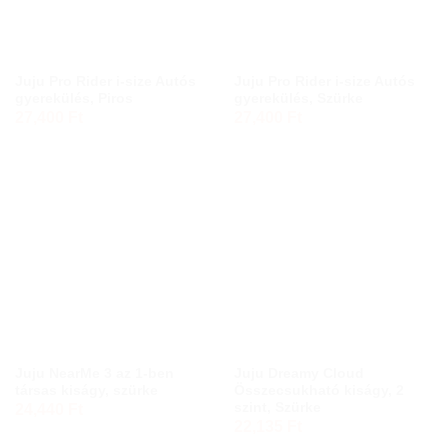
Juju Pro Rider i-size Autós
Juju Pro Rider i-size Autós
gyerekülés, Piros
gyerekülés, Szürke
27,400
Ft
27,400
Ft
Juju NearMe 3 az 1-ben
Juju Dreamy Cloud
társas kiságy, szürke
Összecsukható kiságy, 2
szint, Szürke
24,440
Ft
22,135
Ft