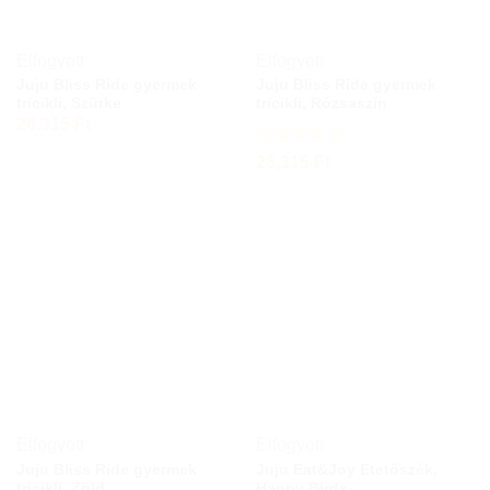
Elfogyott
Elfogyott
Juju Bliss Ride gyermek
Juju Bliss Ride gyermek
tricikli, Szürke
tricikli, Rózsaszín
26,315
Ft
Értékelés:
5
26,315
Ft
/ 5
Elfogyott
Elfogyott
Juju Bliss Ride gyermek
Juju Eat&Joy Etetőszék,
tricikli, Zöld
Happy Birds