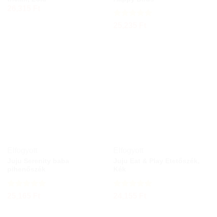
26,315
Ft
Értékelés:
5
25,235
Ft
/ 5
Elfogyott
Elfogyott
Juju Serenity baba
Juju Eat & Play Etetőszék,
pihenőszék
Kék
Értékelés:
5
Értékelés:
5
25,165
Ft
24,155
Ft
/ 5
/ 5