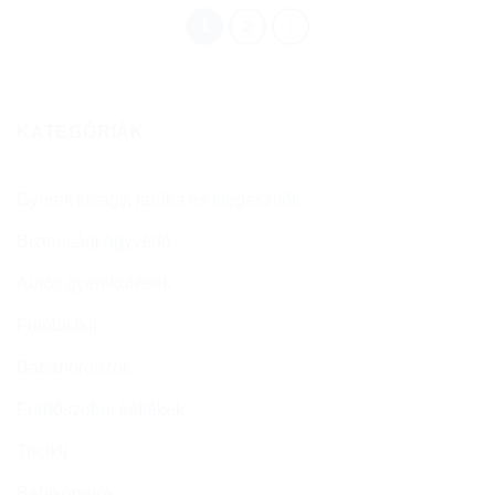
1
2
KATEGÓRIÁK
Gyerek kiságy, járóka és kiegészítők
Biztonsági ágyvédő
Autós gyerekülések
Futóbicikli
Babahordozók
Fürdőszobai kellékek
Tricikli
Bébikompok