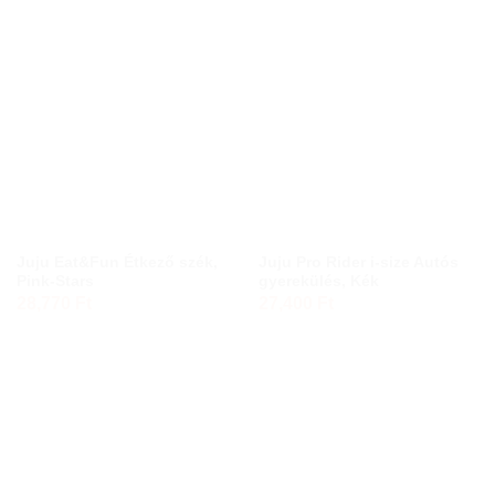
was:
is:
32,375 Ft.
30,756 Ft.
Juju Eat&Fun Étkező szék,
Juju Pro Rider i-size Autós
Pink-Stars
gyerekülés, Kék
28,770
Ft
27,400
Ft