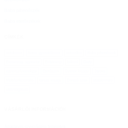
Baba pihenőszék
Baba etetőszékek
CÍMKÉK
autókosár
Autós gyerekülések
autósülés
Baba pihenőszék
Biztonsági ágykorlát
Bébikomp
bölcső
Dody
egyensúlykerékpár
Etetőszék
Gyerek kiságy
Járóka
Multifunkcionális
társas kiságy
Étkező szék
átalakítható
ülésmagasító
VÁSÁRLÓI INFORMÁCIÓK
Általános szerződési feltételek