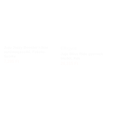
Juju Jazzy Booster i-Size
Elfogyott
autómagassitó, Fekete-
Juju Bliss Ride gyermek
Szürke
tricikli, Kék
7,285
Ft
26,315
Ft