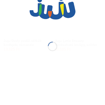
Juju Dody pedál nélküli
Juju Little Dreamy
kerékpár, rózsaszín
hordozható kiságy, szürke
13,125
Ft
11,105
Ft