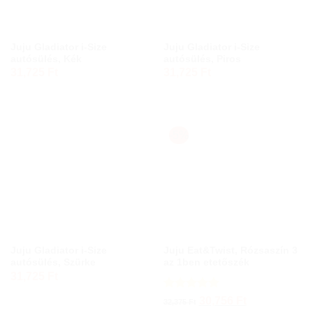
Juju Gladiator i-Size
Juju Gladiator i-Size
autósülés, Kék
autósülés, Piros
31,725
Ft
31,725
Ft
-5%
Juju Gladiator i-Size
Juju Eat&Twist, Rózsaszín 3
autósülés, Szürke
az 1ben etetőszék
31,725
Ft
Értékelés:
5
Original
Current
30,756
Ft
32,375
Ft
price
price
/ 5