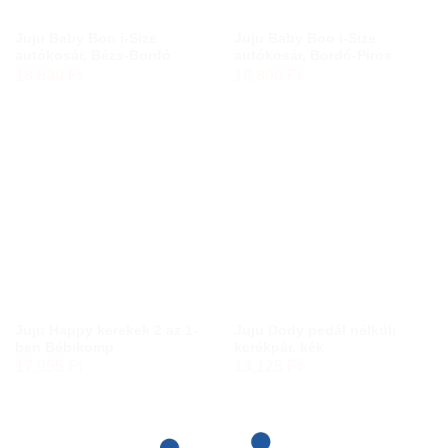
Juju Baby Boo i-Size
Juju Baby Boo i-Size
autókosár, Bézs-Bordó
autókosár, Bordó-Piros
18,890
Ft
18,890
Ft
Juju Happy kerekek 2 az 1-
Juju Dody pedál nélküli
ben Bébikomp
kerékpár, kék
17,955
Ft
13,125
Ft