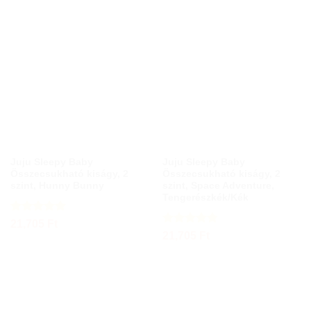
Juju Sleepy Baby
Juju Sleepy Baby
Összecsukható kiságy, 2
Összecsukható kiságy, 2
szint, Hunny Bunny
szint, Space Adventure,
Tengerészkék/Kék
Értékelés:
5
21,705
Ft
/ 5
Értékelés:
21,705
Ft
4.75
/ 5