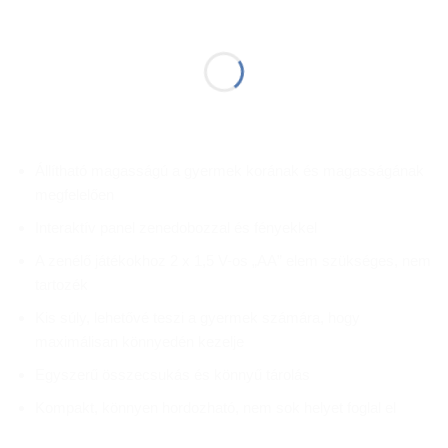
Állítható magasságú a gyermek korának és magasságának
megfelelően
Interaktív panel zenedobozzal és fényekkel
A zenélő játékokhoz 2 x 1,5 V-os „AA” elem szükséges, nem
tartozék
Kis súly, lehetővé teszi a gyermek számára, hogy
maximálisan könnyedén kezelje
Egyszerű összecsukás és könnyű tárolás
Kompakt, könnyen hordozható, nem sok helyet foglal el