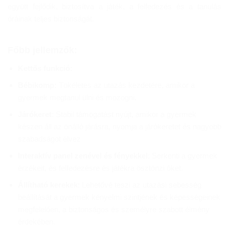
együtt fejlődik, biztosítva a játék, a felfedezés és a tanulás
óráinak teljes biztonságát.
Főbb jellemzők:
Kettős funkció:
Bébikomp:
Tökéletes az utazás kezdetére, amikor a
gyermek megtanul ülni és mozogni.
Járókeret
: Stabil támogatást nyújt, amikor a gyermek
készen áll az önálló járásra, nyomja a járókeretet és nagyobb
szabadságot élvez
Interaktív panel zenével és fényekkel
: Serkenti a gyermek
érzékeit, és felfedezésre és játékra ösztönzi őket.
Állítható kerekek
: Lehetővé teszi az utazási sebesség
beállítását a gyermek kényelmi szintjének és képességeinek
megfelelően, a biztonságos és személyre szabott élmény
érdekében.