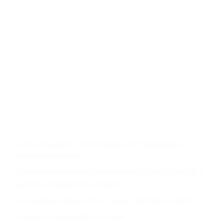
Tartós anyagokból, nem mérgező PP műanyagból és
fémkeretből készült
Stabil fémszerkezet és olyan kialakítás, amely biztosítja a
gyermek stabilitását és védelmét
Gumivédővel ellátva, nincs zaj, nem károsítja a padlót
Kényelmes szövetülés a kicsinek