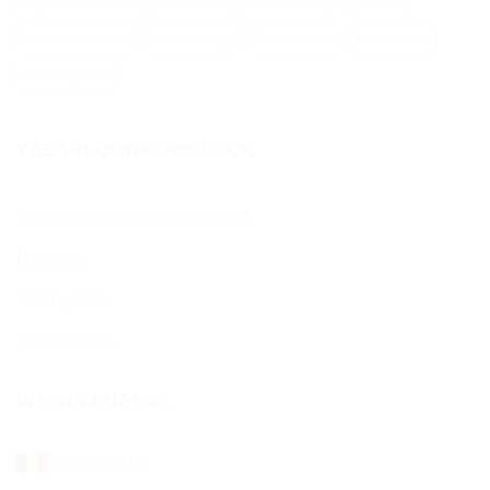
egyensúlykerékpár
Etetőszék
Gyerek kiságy
Járóka
Multifunkcionális
társas kiságy
Étkező szék
átalakítható
ülésmagasító
VÁSÁRLÓI INFORMÁCIÓK
Általános szerződési feltételek
Garancia
Bizonylatok
Szövetkezés
INTERNATIONAL
jujubaby.ro