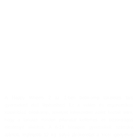
A Happy Wheels 2 az 1-ben bébikomp tökéletes társ
gyermeked első lépéseihez! Ez a vidám és ergonomikus
kialakítású bébikomp, amelyet kifejezetten azért hoztak létre,
hogy a tanulás minden pillanatát kellemes és biztonságos
élménnyé alakítsa. A 6-18 hónapos gyermekek számára
ajánlott, legfeljebb 12 kg súlyú járókerettel a kicsi igényeivel