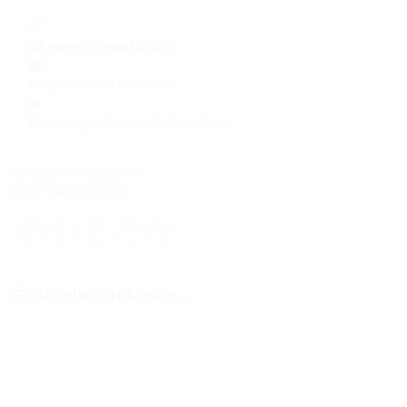
30 napos visszaküldés
Kártyás fizetés • Utánvét
Biztonságos fizetés • Védett adatok
Cikkszám:
JU12112-HW
EAN: 5949089802103
Érdekelhetnek még…