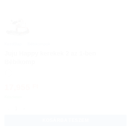
Kezdőlap
/
Bébikompok
Juju Happy kerekek 2 az 1-ben
Bébikomp
17,955
Ft
Készleten
Juju Happy kerekek 2 az 1-ben Bébikomp mennyiség
KOSÁRBA TESZEM