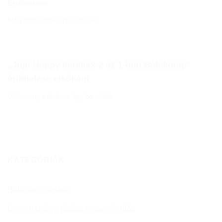
Értékelések
Még nincsenek értékelések.
„Juju Happy kerekek 2 az 1-ben Bébikomp”
értékelése elsőként
Vélemény írásához
lépj be
előbb.
KATEGÓRIÁK
Baba etetőszékek
Gyerek kiságy, járóka és kiegészítők