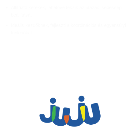
Állítható kerekek, lehetővé teszik az utazási sebesség
beállítását
Ideális kezdőknek, fejleszti a koordinációs és egyensúlyi
funkciókat