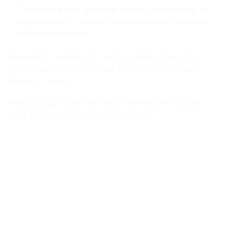
Támogatja a járás tanulását
: Fejleszti a koordinációt, az
egyensúlyt és az izmokat, ami elengedhetetlen segítség a
tanulási folyamatban
Ugyanakkor csodálatos és hasznos ajándék lehet, amely
mosolyt csal az arcára, és segít a kicsiknek biztonságosan
felfedezni a világot.
Változtassa gyermeke első lépéseit emlékezetes kalanddá,
amely tökéletesen illeszkedik a ritmusához!