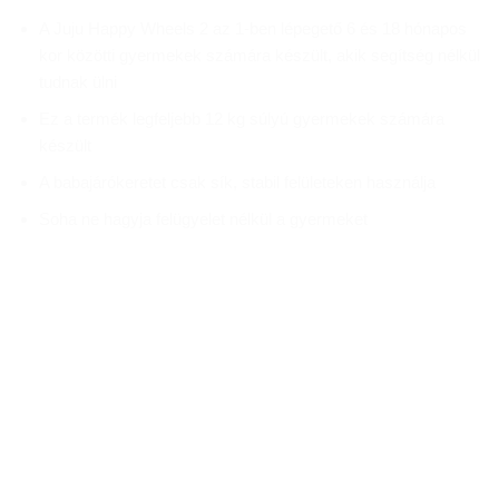
A Juju Happy Wheels 2 az 1-ben lépegető 6 és 18 hónapos
kor közötti gyermekek számára készült, akik segítség nélkül
tudnak ülni
Ez a termék legfeljebb 12 kg súlyú gyermekek számára
készült
A babajárókeretet csak sík, stabil felületeken használja
Soha ne hagyja felügyelet nélkül a gyermeket