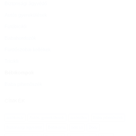
Biztonsági ágyvédő
Autós gyerekülések
Futóbicikli
Babahordozók
Fürdőszobai kellékek
Tricikli
Bébikompok
Baba pihenőszék
CÍMKÉK
autókosár
Autós gyerekülések
autósülés
Baba pihenőszék
Biztonsági ágykorlát
Bébikomp
bölcső
Dody