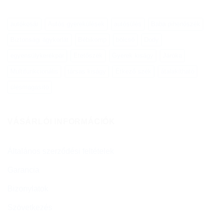
autókosár
Autós gyerekülések
autósülés
Baba pihenőszék
Biztonsági ágykorlát
Bébikomp
bölcső
Dody
egyensúlykerékpár
Etetőszék
Gyerek kiságy
Járóka
Multifunkcionális
társas kiságy
Étkező szék
átalakítható
ülésmagasító
VÁSÁRLÓI INFORMÁCIÓK
Általános szerződési feltételek
Garancia
Bizonylatok
Szövetkezés