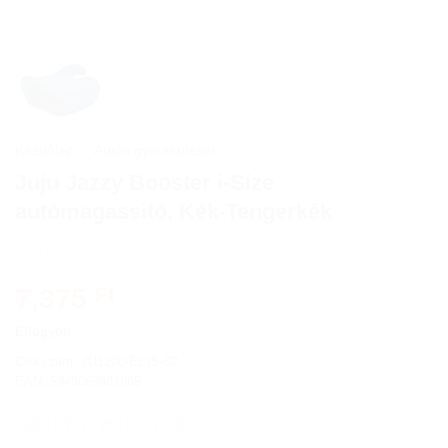
Kezdőlap
/
Autós gyerekülések
Juju Jazzy Booster i-Size
autómagassitó, Kék-Tengerkék
7,375
Ft
Elfogyott
Cikkszám:
JU1200-ECIS-02
EAN: 5949089801885