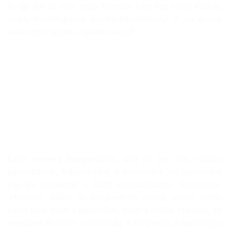
is; így jött az ötlet, hogy hozzunk létre egy olyan márkát,
amely összefoglaljon minden követelményt. A „ha akarsz
valamit jól csinálni, csináld magad”.
Ezért mindent feljegyeztünk, amit mi (és más szülők)
tapasztaltunk, felhasználtuk a kreativitást, és hozzáadott
egy kis szeretettel a JUJU létrehozásához. Filozófiánk:
„Hasznos, vidám és megfizethető márka, amely szebb
életet kínál mind a gyermekek, mind a szülők számára, és
amelynek fő értéke a biztonság, a kényelem, a barátságos