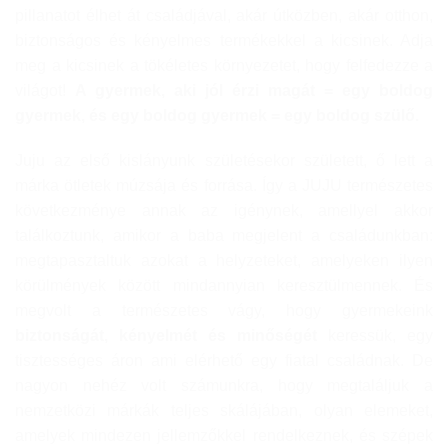
pillanatot élhet át családjával, akár útközben, akár otthon,
biztonságos és kényelmes termékekkel a kicsinek. Adja
meg a kicsinek a tökéletes környezetet, hogy felfedezze a
világot!
A gyermek, aki jól érzi magát = egy boldog
gyermek, és egy boldog gyermek = egy boldog szülő.
Juju az első kislányunk születésekor született, ő lett a
márka ötletek múzsája és forrása. Így a JUJU természetes
következménye annak az igénynek, amellyel akkor
találkoztunk, amikor a baba megjelent a családunkban:
megtapasztaltuk azokat a helyzeteket, amelyeken ilyen
körülmények között mindannyian keresztülmennek. És
megvolt a természetes vágy, hogy gyermekeink
biztonságát, kényelmét és minőségét
keressük, egy
tisztességes áron ami elérhető egy fiatal családnak. De
nagyon nehéz volt számunkra, hogy megtaláljuk a
nemzetközi márkák teljes skálájában, olyan elemeket,
amelyek mindezen jellemzőkkel rendelkeznek, és szépek