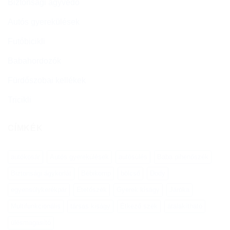
Biztonsági ágyvédő
Autós gyerekülések
Futóbicikli
Babahordozók
Fürdőszobai kellékek
Tricikli
CÍMKÉK
autókosár
Autós gyerekülések
autósülés
Baba pihenőszék
Biztonsági ágykorlát
Bébikomp
bölcső
Dody
egyensúlykerékpár
Etetőszék
Gyerek kiságy
Járóka
Multifunkcionális
társas kiságy
Étkező szék
átalakítható
ülésmagasító