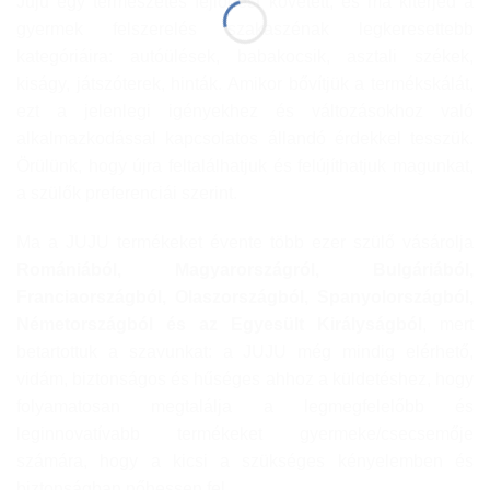
Juju egy természetes fejlődést követett, és ma kiterjed a
gyermek felszerelés szakaszénak legkeresettebb
kategóriáira: autóülések, babakocsik, asztali székek,
kiságy, játszóterek, hinták. Amikor bővítjük a termékskálát,
ezt a jelenlegi igényekhez és változásokhoz való
alkalmazkodással kapcsolatos állandó érdekkel tesszük.
Örülünk, hogy újra feltalálhatjuk és felújíthatjuk magunkat,
a szülők preferenciái szerint.
Ma a JUJU termékeket évente több ezer szülő vásárolja
Romániából, Magyarországról, Bulgáriából,
Franciaországból, Olaszországból, Spanyolországból,
Németországból és az Egyesült Királyságból
, mert
betartottuk a szavunkat: a JUJU még mindig elérhető,
vidám, biztonságos és hűséges ahhoz a küldetéshez, hogy
folyamatosan megtalálja a legmegfelelőbb és
leginnovatívabb termékeket gyermeke/csecsemője
számára, hogy a kicsi a szükséges kényelemben és
biztonságban nőhessen fel.