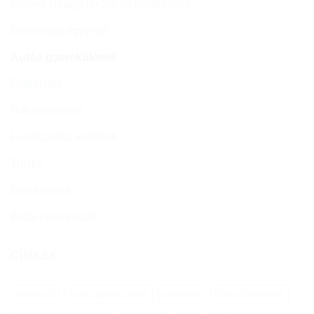
Gyerek kiságy, járóka és kiegészítők
Biztonsági ágyvédő
Autós gyerekülések
Futóbicikli
Babahordozók
Fürdőszobai kellékek
Tricikli
Bébikompok
Baba pihenőszék
CÍMKÉK
autókosár
Autós gyerekülések
autósülés
Baba pihenőszék