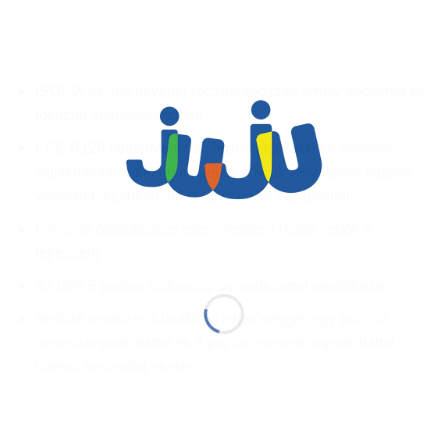
ISOFIX és Top heveder rögzítőrendszer, amely védelmet és
fokozott stabilitást biztosít
ECE R129 tanúsítvánnyal, biztonságosabb és erősebb
kialakítással, biztosítva a fej és a nyak területének legjobb
védelmét, szabványos oldalütközési vizsgálattal
Fokozott oldalütközés elleni védelem (nagy védők a
fejrészen)
Az ülés 5 pontos biztonsági övrendszerrel rendelkezik
Beállító rendszer 4 beállítási lehetőséggel: egy pozíció
menetiránynak háttal és 3 pozíció menetiránynak háttal
történő használat esetén