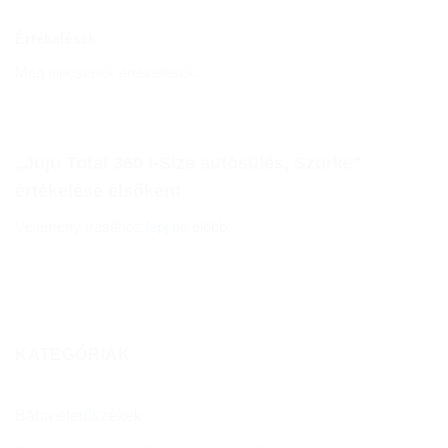
Értékelések
Még nincsenek értékelések.
„Juju Total 360 i-Size autósülés, Szürke”
értékelése elsőként
Vélemény írásához
lépj be
előbb.
KATEGÓRIÁK
Baba etetőszékek