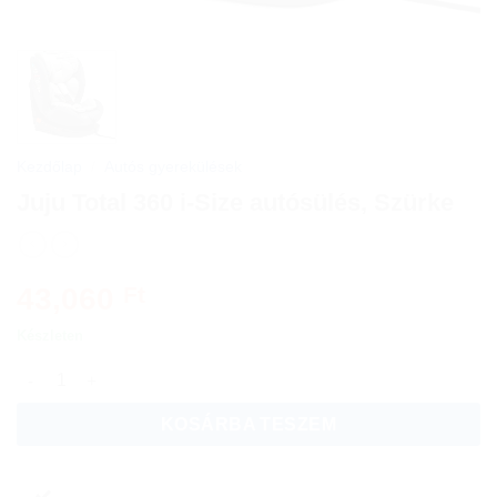
Kezdőlap
/
Autós gyerekülések
Juju Total 360 i-Size autósülés, Szürke
43,060
Ft
Készleten
Juju Total 360 i-Size autósülés, Szürke mennyiség
KOSÁRBA TESZEM