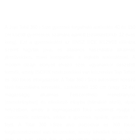
A Juju Total 360 i-Size gyermek forgatható autósülés 40 és 150
cm közötti gyermekek számára ajánlott (születéstől kb. 12 éves
korig). Ezt a gyermekülést az ENSZ ECE R129/03 előírása
szerint hagyták jóvá, és általános használatra alkalmas
járművekben, mivel kompatibilis a legtöbb autósüléssel. A
modern dizájn előnyeit élvező szék ugyanakkor összetett
termék, amely ISOFIX rendszerekkel van felszerelve Top Tether
és 360 fokos elforgatással. A Total 360 i-Size autósülést hosszú
távú használatra tervezték, születésétől 150 cm (vagy 12 év)
magasságig alkalmas. Felszerelhető menetirányba
(menetirányban) és ellenkező irányba (hátrafelé néző), olyan
helyzetben, amely a legmagasabb fokú védelmet nyújtja a
csecsemők számára, védve a gyermek nyakát, gerincét és
fejét. A Total 360 i-Size alvó pozícióval és 360 fokos
forgásrendszerrel van felszerelve, amely lehetővé teszi, hogy
akár az autó ajtaja felé is elforgatható legyen, ami segít a