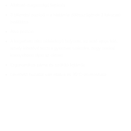
Állítható magasságú fejtámla
3 billentési pozíció – a háttámla dőlésszögének 3 fokozatú
beállítása
Alvó pozíció
A forgatható ülés oldalirányú helyzete, az autó ajtaja felé,
amely lehetővé teszi a gyermek számára, hogy sokkal
könnyebben üljön az ülésen
Ergonomikus párna és szűkítő fejtámla
Levehető huzattal van ellátva és 30°C-on mosható