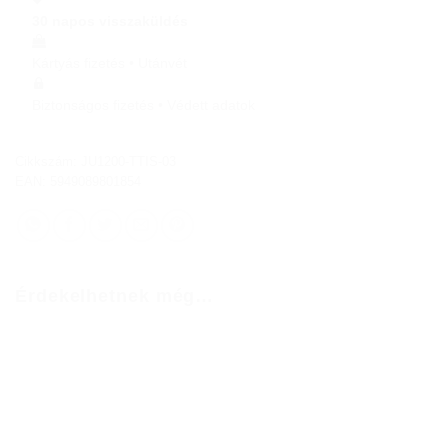
30 napos visszaküldés
Kártyás fizetés • Utánvét
Biztonságos fizetés • Védett adatok
Cikkszám:
JU1200-TTIS-03
EAN: 5949089801854
Érdekelhetnek még…