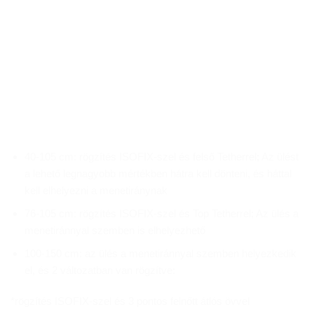
40-105 cm: rögzítés ISOFIX-szel és felső Tetherrel; Az ülést
a lehető legnagyobb mértékben hátra kell dönteni, és háttal
kell elhelyezni a menetiránynak
76-105 cm: rögzítés ISOFIX-szel és Top Tetherrel; Az ülés a
menetiránnyal szemben is elhelyezhető
100-150 cm: az ülés a menetiránnyal szemben helyezkedik
el, és 2 változatban van rögzítve:
*rögzítés ISOFIX-szel és 3 pontos felnőtt átlós övvel