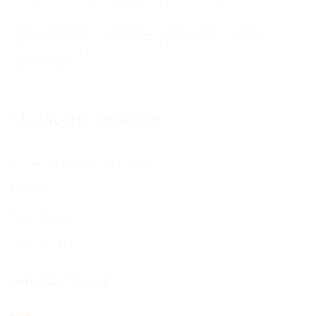
Biztonsági ágykorlát
Bébikomp
bölcső
Dody
egyensúlykerékpár
Etetőszék
Gyerek kiságy
Járóka
Multifunkcionális
társas kiságy
Étkező szék
átalakítható
ülésmagasító
VÁSÁRLÓI INFORMÁCIÓK
Általános szerződési feltételek
Garancia
Bizonylatok
Szövetkezés
INTERNATIONAL