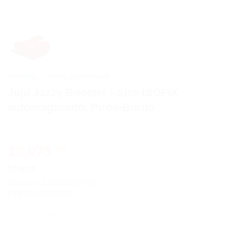
Kezdőlap
/
Autós gyerekülések
Juju Jazzy Booster i-Size ISOFIX
autómagassitó, Piros-Bordó
10,075
Ft
Elfogyott
Cikkszám:
JU1200-ECISX-01
EAN: 5949089801922