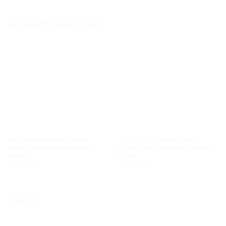
Érdekelhetnek még…
Juju Jazzy Booster i-Size
Juju Jazzy Booster i-Size
ISOFIX autómagassitó, Kék-
ISOFIX autómagassitó, Fekete-
Szürke
Piros
10,075
Ft
10,075
Ft
Leírás