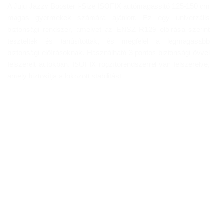
A Juju Jazzy Booster i-Size ISOFIX autómagassitó 125-150 cm
magas gyermekek számára ajánlott. Ez egy univerzális
biztonsági rendszer, amelyet az ENSZ R129 előírása szerint
teszteltek és tanúsítottak, és megfelel a legmagasabb
biztonsági előírásoknak. Használható 3 pontos biztonsági övvel
felszerelt autókban. ISOFIX rögzítőrendszerrel van felszerelve,
amely biztosítja a fokozott stabilitást.