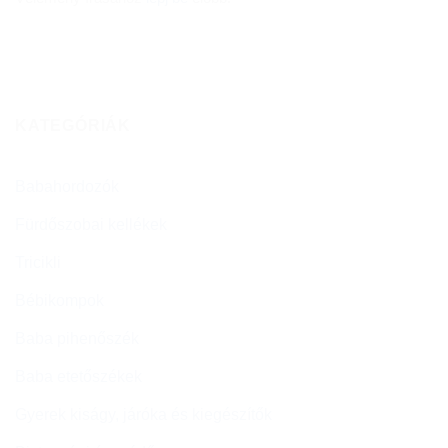
KATEGÓRIÁK
Babahordozók
Fürdőszobai kellékek
Tricikli
Bébikompok
Baba pihenőszék
Baba etetőszékek
Gyerek kiságy, járóka és kiegészítők