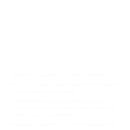
125-150 cm magas gyermekek számára alkalmas
Soha ne használja ezt a gyermekülést olyan üléseken, ahol
aktív első légzsák van felszerelve.
Győződjön meg arról, hogy a középső öv nagyon
alacsonyan van, hogy a medence jól helyezkedjen el az
ülésben, és az öv ne csavarodjon
Rendszeresen ellenőrizze az autó biztonsági övét, hogy