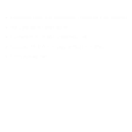
Kényelmes pozíció az ergonomikus formának köszönhetően
Puha, párnázott kartámaszok
Levehető és mosható huzattal felszerelve
Sokoldalú, ISOFIX-szel vagy anélkül használható
Könnyen telepíthető