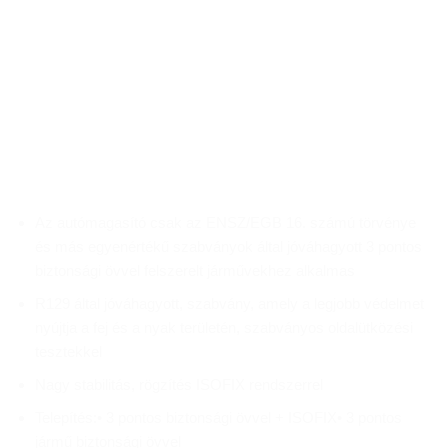
Az autómagasító csak az ENSZ/EGB 16. számú törvénye
és más egyenértékű szabványok által jóváhagyott 3 pontos
biztonsági övvel felszerelt járművekhez alkalmas
R129 által jóváhagyott, szabvány, amely a legjobb védelmet
nyújtja a fej és a nyak területén, szabványos oldalütközési
tesztekkel
Nagy stabilitás, rögzítés ISOFIX rendszerrel
Telepítés:• 3 pontos biztonsági övvel + ISOFIX• 3 pontos
jármű biztonsági övvel