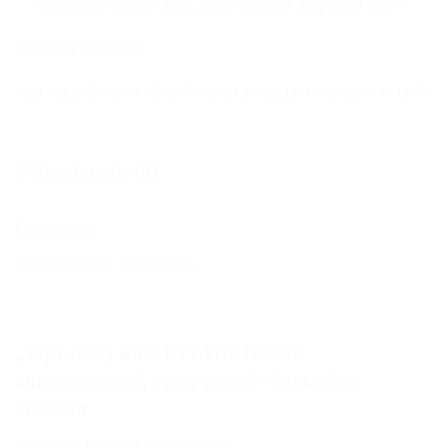
megbizonyosodjon arról, hogy optimális állapotban van-e
Letöltési útmutató
Juju Jazzy Booster i-Size-Booster seat_User manual-with Isofix
Vélemények (0)
Értékelések
Még nincsenek értékelések.
„Juju Jazzy Booster i-Size ISOFIX
autómagassitó, Piros-Bordó” értékelése
elsőként
Vélemény írásához
lépj be
előbb.