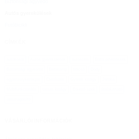
Biztonsági ágyvédő
Autós gyerekülések
Futóbicikli
CÍMKÉK
autókosár
Autós gyerekülések
autósülés
Baba pihenőszék
Biztonsági ágykorlát
Bébikomp
bölcső
Dody
egyensúlykerékpár
Etetőszék
Gyerek kiságy
Járóka
Multifunkcionális
társas kiságy
Étkező szék
átalakítható
ülésmagasító
VÁSÁRLÓI INFORMÁCIÓK