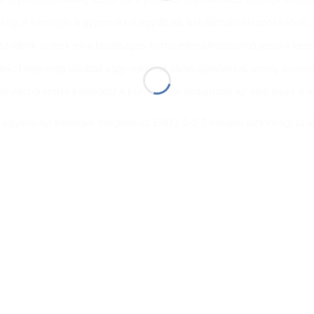
ság: A kerékpár a gyermekkel együtt nő, két állítható üléspozícióval
z élénk színek és a barátságos forma ellenállhatatlanná teszi a keré
ék: Lepje meg barátait vagy rokonait olyan ajándékkal, amely örömet 
anulást örömteli kalanddá! A Fun Cruiser hintamotor az első lépés a mo
r egyensúlyi kerékpár megfelel az EN71-1-2-3 európai biztonsági sz