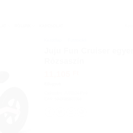
Keres
LAT
RÓLUNK
KAPCSOLAT
a
követk
Kezdőlap
/
Futóbicikli
Juju Fun Cruiser egye
Rózsaszín
11,105
Ft
Elfogyott
Cikkszám:
JU33124-Pink
EAN: 5949089802066