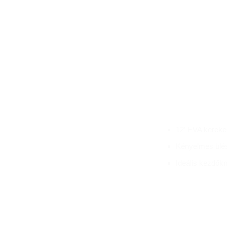
12′ EVA kerekek
Kényelmes ülés
Ideális kezdőkn