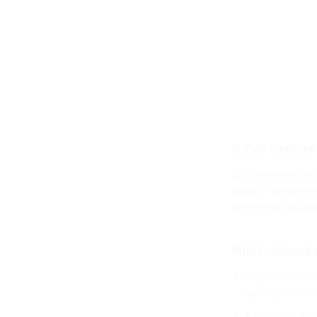
A Fun Cruiser
Ez a kiegyensúlyo
tegye a kerékpáro
megbízható barátjá
Miért válassz
Alapvető készsé
gyermek harmon
Kényelmes ülés