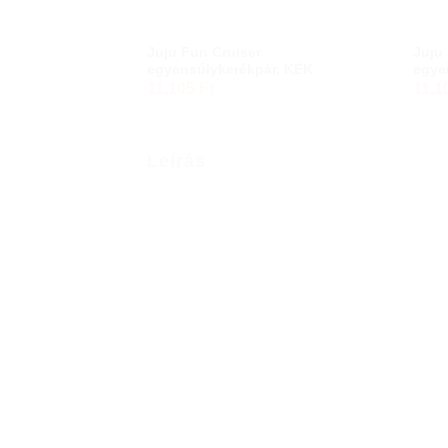
+
+
Juju Fun Cruiser
Juju
egyensúlykerékpár, KÉK
egye
11,105
Ft
11,1
Leírás