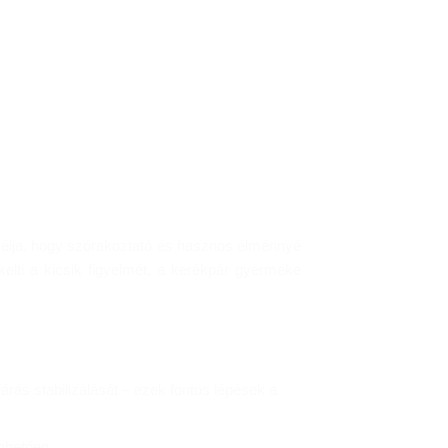
célja, hogy szórakoztató és hasznos élménnyé
elti a kicsik figyelmét, a kerékpár gyermeke
járás stabilizálását – ezek fontos lépések a
nhetően.