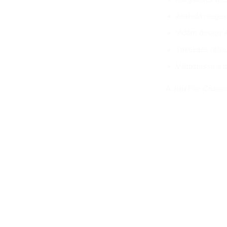
Állítható magas
Vidám design: A
Tökéletes ajánd
Változtassa a t
A Juju Fun Cruise