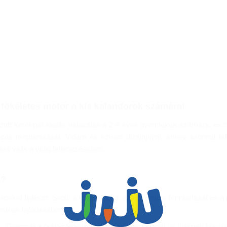
 tökéletes motor a kis kalandorok számára!
zott kerékpár ideális választás a 2-4 éves gyermekek számára, és 
zás megtanulását. Vidám és színes dizájnjával, amely azonnal felk
vá válik a világ felfedezésében.
a?
geket fejleszt: Segíti a koordinációt, az egyensúly fenntartását és a 
ikus fejlődésében.
: Gyermeke órákig fedezheti a puha és ergonomikus ülésnek köszö