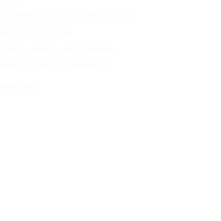
, az életkorhoz és a magassághoz igazítva.
kpárt a kicsik számára.
okoz és serkenti a kicsik fejlődését.
sollyal teli, aktív gyermekkor felé.
abványoknak.