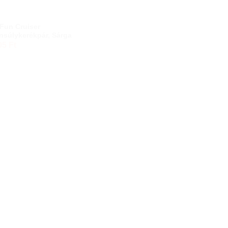
 Fun Cruiser
nsúlykerékpár, Sárga
05
Ft