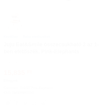
Kezdőlap
/
Baba etetőszékek
Juju Eat&Smile összecsukható 2 az 1-
ben etetőszék, Pink-Elephants
15,835
Ft
Elfogyott
Cikkszám:
JU1027-Pink-Elephants
EAN: 5949089802042