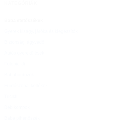
KATEGÓRIÁK
Baba etetőszékek
Gyerek kiságy, járóka és kiegészítők
Biztonsági ágyvédő
Autós gyerekülések
Futóbicikli
Babahordozók
Fürdőszobai kellékek
Tricikli
Bébikompok
Baba pihenőszék