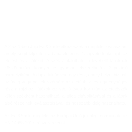
A 2 az 1-ben Juju Eat&Smile étkezőszék a megfelelő választás,
amely segít teljesíteni a baba életének 2 alapvető funkcióját: az
etetést és a játékot. A szék átalakítható, a levehető lábaknak
köszönhetően könnyen és gyorsan felszerelhető a 2 pozíció
bármelyikébe. A dupla tálcán van egy rész, amely helyet biztosít
az üveg vagy palack számára az etetéshez, és egy egységes
rész a rajzhoz, játékokhoz stb. 3 éves kor után az etetőszék
külön székként használható, a tálca eltávolításával és a lábak
alsó részeinek leválasztásával, és hosszabb ideig használható.
Az Eat&Smile megfelel az Európai Unió jelenlegi normáinak, az
EN 14988-2017 irányelv szerint.