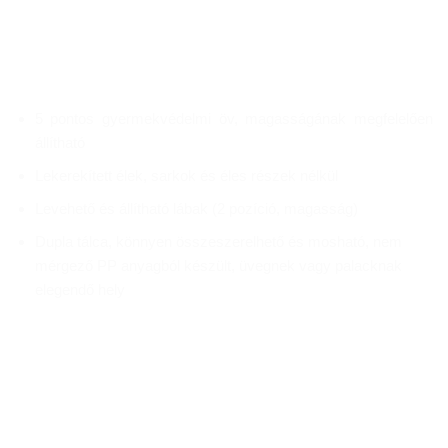
5 pontos gyermekvédelmi öv, magasságának megfelelően
állítható
Lekerekített élek, sarkok és éles részek nélkül
Levehető és állítható lábak (2 pozíció, magasság)
Dupla tálca, könnyen összeszerelhető és mosható, nem
mérgező PP anyagból készült, üvegnek vagy palacknak
elegendő hely