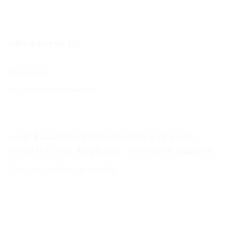
Vélemények (0)
Értékelések
Még nincsenek értékelések.
„Juju Eat&Smile összecsukható 2 az 1-ben
etetőszék, Pink-Elephants” értékelése elsőként
Vélemény írásához
lépj be
előbb.