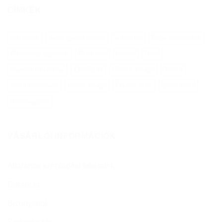
CÍMKÉK
autókosár
Autós gyerekülések
autósülés
Baba pihenőszék
Biztonsági ágykorlát
Bébikomp
bölcső
Dody
egyensúlykerékpár
Etetőszék
Gyerek kiságy
Járóka
Multifunkcionális
társas kiságy
Étkező szék
átalakítható
ülésmagasító
VÁSÁRLÓI INFORMÁCIÓK
Általános szerződési feltételek
Garancia
Bizonylatok