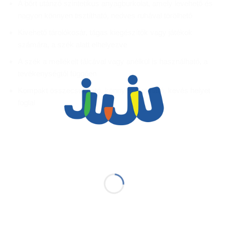
A bőrt utánzó szintetikus anyagburkolat, amely levehető és
nagyon könnyen tisztítható, nedves ruhával törölhető
Kivehető tárolókosár, tágas kiegészítők vagy játékok
számára, a szék alatt elhelyezve
A szék a mellékelt tálcával vagy anélkül is használható, a
tevékenységtől függően
Kompakt összecsukható, könnyen tárolható, kevés helyet
foglal