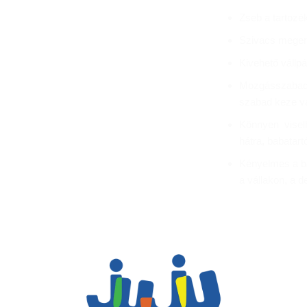
Zseb a tartozé
Szivacs meger
Kivehető vállp
Mozgásszabad
szabad keze v
Könnyen viselh
hátra, babatart
Kényelmes a ba
a vállakon, a d