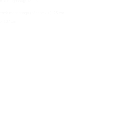
ámla magasság: 13 cm
zének magassága (pánt nélküli): 25 cm
ő: 107 cm