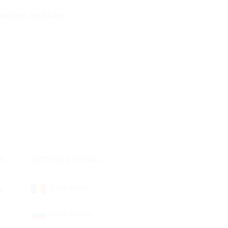
kelése elsőként
K
INTERNATIONAL
jujubaby.ro
ek
jujubaby.bg