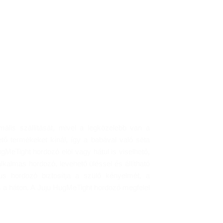
lis szállítását, mivel a legközelebb van a
ő termékeket kínál, így a babával való séta
MeTight hordozó elöl vagy hátul is viselhető,
lkalmas hordozó, levehető üléssel és állítható
kus hordozó biztosítja a szülő kényelmét, a
s a háton. A Juju HugMeTight hordozó megfelel