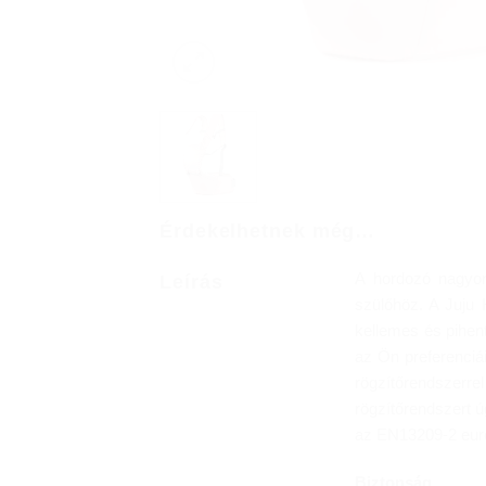
Érdekelhetnek még…
A hordozó nagyon
Leírás
szülőhöz. A Juju
kellemes és pihen
az Ön preferenciái
rögzítőrendszerre
rögzítőrendszert ú
az EN13209-2 eur
Biztonság