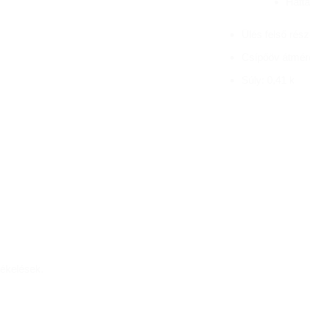
Hátt
Ülés felső rés
Csípőöv átmér
Súly: 0,41 k
ékelések.