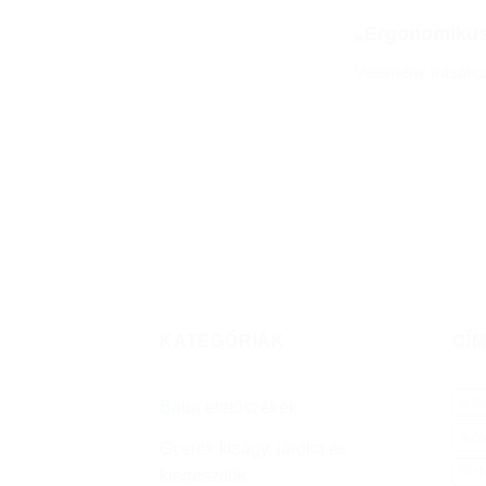
„Ergonomikus 
Vélemény írásáh
KATEGÓRIÁK
CÍ
aut
Baba etetőszékek
autó
Gyerek kiságy, járóka és
Bizt
kiegészítők