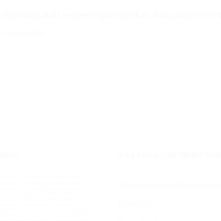
hordozó Juju HugMeTight székkel, Rózsaszín” érté
oz
lépj be
előbb.
MKÉK
VÁSÁRLÓI INFORMÁCIÓ
ókosár
Autós gyerekülések
Általános szerződési feltétel
sülés
Baba pihenőszék
Garancia
onsági ágykorlát
Bébikomp