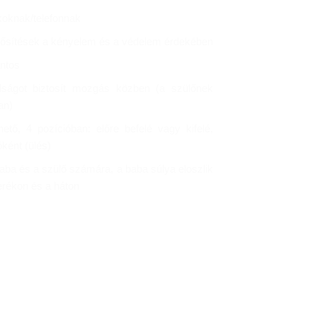
koknak/telefonnak
ősítések a kényelem és a védelem érdekében
ántos
ságot biztosít mozgás közben (a szülőnek
an)
ető, 4 pozícióban: előre befelé vagy kifelé,
óként (ülés)
ba és a szülő számára, a baba súlya eloszlik
erékon és a háton