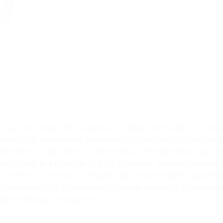
 hasznos kiegészítő, megkönnyíti a kicsik biztonságos és maximá
 HugMeTight babahordozó termékcsaládja kényelmes és megfizethet
tető mind a kicsik, mind a szülők számára. Az ergonomikus Juju Hug
tól függően. A Juju HugMeTight egy 5 hónapos minimális életkortól a
l felszerelve. Ezenkívül a HugMeTight üléssel ellátott ergonomi
gy tervezték, hogy a gyermek súlya eloszlik a vállakon, a derékon é
ópai biztonsági szabványoknak.