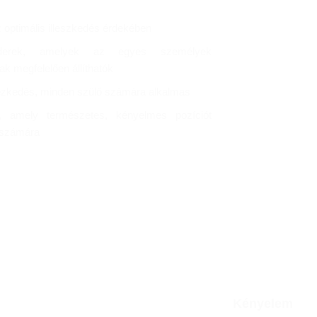
az optimális illeszkedés érdekében
derek, amelyek az egyes személyek
k megfelelően állíthatók
tézkedés, minden szülő számára alkalmas
, amely természetes, kényelmes pozíciót
a számára
Kényelem