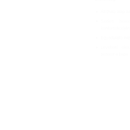
Állítható alap 
Széles heve
konformációjána
Egyedülálló in
Levehető ülés
biztosít a bab