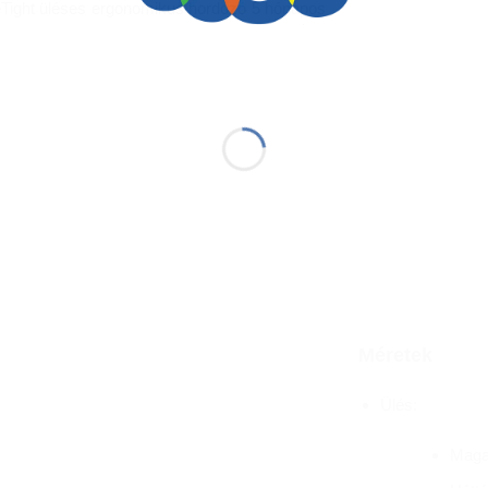
Tight üléses ergonomikus hordozó 5 hónapos
Méretek
Ülés:
Maga