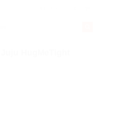
0
FT
BELÉPÉS
és
ezőre:
 Juju HugMeTight