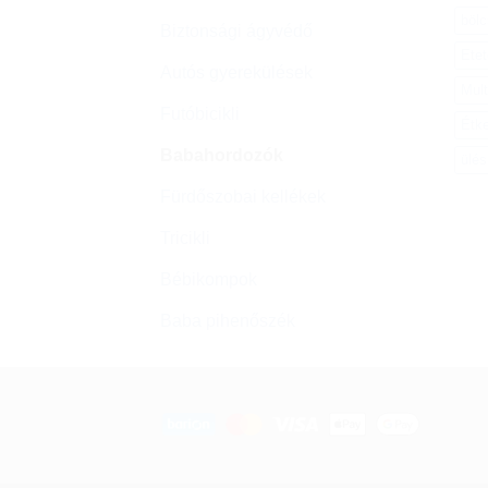
böl
Biztonsági ágyvédő
Ete
Autós gyerekülések
Mult
Futóbicikli
Étk
Babahordozók
ülé
Fürdőszobai kellékek
Tricikli
Bébikompok
Baba pihenőszék