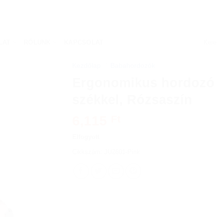
Keres
LAT
RÓLUNK
KAPCSOLAT
a
követk
Kezdőlap
/
Babahordozók
Ergonomikus hordozó
székkel, Rózsaszín
6,115
Ft
Elfogyott
Cikkszám:
JU2601-Pink