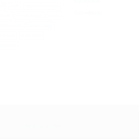
Bizonylatok
cső
Dody
egyensúlykerékpár
Szövetkezés
tőszék
Gyerek kiságy
Járóka
ifunkcionális
társas kiságy
ező szék
átalakítható
smagasító
marketplace partner