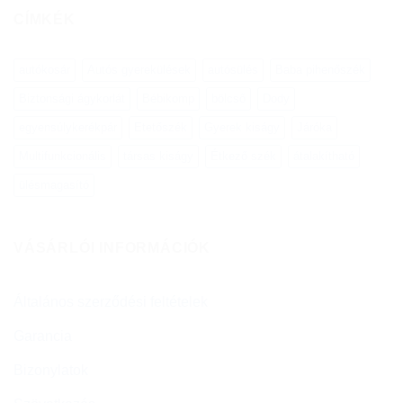
CÍMKÉK
autókosár
Autós gyerekülések
autósülés
Baba pihenőszék
Biztonsági ágykorlát
Bébikomp
bölcső
Dody
egyensúlykerékpár
Etetőszék
Gyerek kiságy
Járóka
Multifunkcionális
társas kiságy
Étkező szék
átalakítható
ülésmagasító
VÁSÁRLÓI INFORMÁCIÓK
Általános szerződési feltételek
Garancia
Bizonylatok