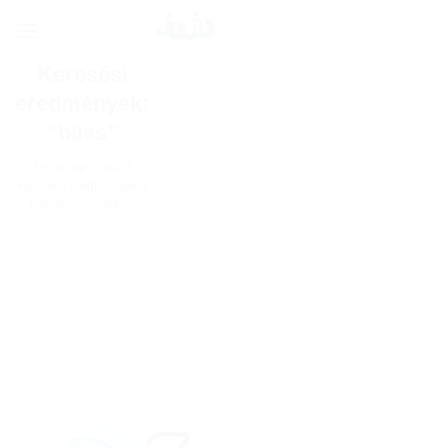
Skip
to
content
Keresési
eredmények:
“bliss”
Kezdőlap
/
Shop
/
Keresési eredmények a
következőre: “bliss”