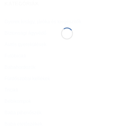
KATEGÓRIÁK
Gyerek kiságy, járóka és kiegészítők
Biztonsági ágyvédő
Autós gyerekülések
Futóbicikli
Babahordozók
Fürdőszobai kellékek
Tricikli
Bébikompok
Baba pihenőszék
Baba etetőszékek